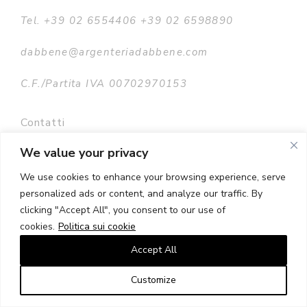
Tel. +39 02 6554406 +39 02 6598890
dabbene@argenteriadabbene.com
C.F./Partita IVA 00702970153
Contatti
Storia
We value your privacy
Privacy policy
We use cookies to enhance your browsing experience, serve
personalized ads or content, and analyze our traffic. By
Termini e condizioni
clicking "Accept All", you consent to our use of
Galleria
cookies.
Politica sui cookie
Mappa del sito
Accept All
Customize