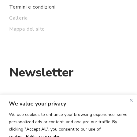
Termini e condizioni
Galleria
Mappa del sito
Newsletter
INDIRIZZO EMAIL:
We value your privacy
We use cookies to enhance your browsing experience, serve
personalized ads or content, and analyze our traffic. By
HO LETTO E ACCETTO I TERMINI E LE
clicking "Accept All", you consent to our use of
CONDIZIONI
cookies.
Politica sui cookie