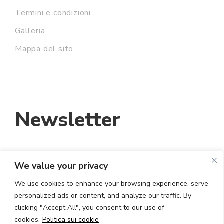
Termini e condizioni
Galleria
Mappa del sito
Newsletter
We value your privacy
INDIRIZZO EMAIL:
We use cookies to enhance your browsing experience, serve
personalized ads or content, and analyze our traffic. By
HO LETTO E ACCETTO I TERMINI E LE
clicking "Accept All", you consent to our use of
CONDIZIONI
cookies.
Politica sui cookie