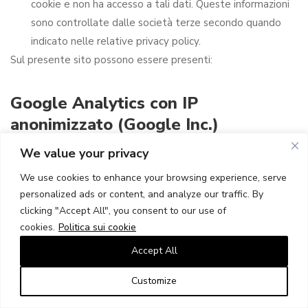
cookie e non ha accesso a tali dati. Queste informazioni
sono controllate dalle società terze secondo quando
indicato nelle relative privacy policy.
Sul presente sito possono essere presenti:
Google Analytics con IP
anonimizzato (Google Inc.)
We value your privacy
Google Analytics è un servizio di analisi web fornito da
Google Inc. (“Google”). Google utilizza i Dati Personali
We use cookies to enhance your browsing experience, serve
raccolti allo scopo di tracciare ed esaminare l’utilizzo di
personalized ads or content, and analyze our traffic. By
clicking "Accept All", you consent to our use of
questa Applicazione, compilare report e condividerli con gli
cookies.
Politica sui cookie
altri servizi sviluppati da Google.
Accept All
Google potrebbe utilizzare i Dati Personali per
contestualizzare e personalizzare gli annunci del proprio
Customize
network pubblicitario.