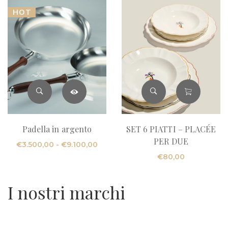
HOT
Padella in argento
SET 6 PIATTI – PLACÉE
PER DUE
Fascia
€
3.500,00
-
€
9.100,00
di
€
80,00
prezzo:
da
I nostri marchi
€3.500,00
a
€9.100,00