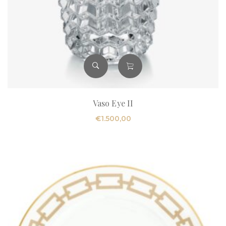
Vaso Eye II
€
1.500,00