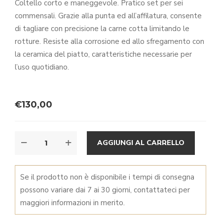
Coltello corto e maneggevole. Pratico set per sei
commensali. Grazie alla punta ed all’affilatura, consente
di tagliare con precisione la carne cotta limitando le
rotture. Resiste alla corrosione ed allo sfregamento con
la ceramica del piatto, caratteristiche necessarie per
l’uso quotidiano.
€
130,00
SET
ALTER
AGGIUNGI AL CARRELLO
6
COLTELLI
DA
Se il prodotto non è disponibile i tempi di consegna
BISTECCA
possono variare dai 7 ai 30 giorni, contattateci per
NERO
maggiori informazioni in merito.
LAMA
SEGHETTATA