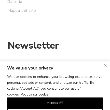
Galleria
Mappa del sito
Newsletter
We value your privacy
INDIRIZZO EMAIL:
We use cookies to enhance your browsing experience, serve
personalized ads or content, and analyze our traffic. By
HO LETTO E ACCETTO I TERMINI E LE
clicking "Accept All", you consent to our use of
CONDIZIONI
cookies.
Politica sui cookie
Accept All