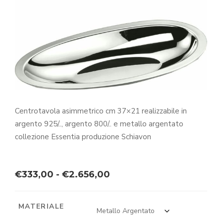
Centrotavola asimmetrico cm 37×21 realizzabile in
argento 925/.., argento 800/.. e metallo argentato
collezione Essentia produzione Schiavon
Fascia
€
333,00
-
€
2.656,00
di
prezzo:
MATERIALE
da