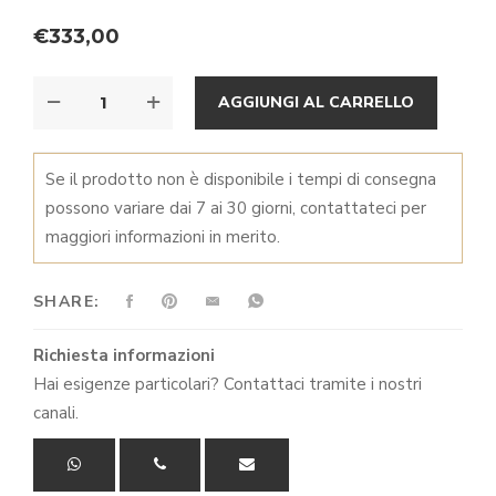
€333,00
€
333,00
a
CENTROTAVOLA
ALTER
€2.656,00
AGGIUNGI AL CARRELLO
QUANTITÀ
Se il prodotto non è disponibile i tempi di consegna
possono variare dai 7 ai 30 giorni, contattateci per
maggiori informazioni in merito.
SHARE:
Richiesta informazioni
Hai esigenze particolari? Contattaci tramite i nostri
canali.