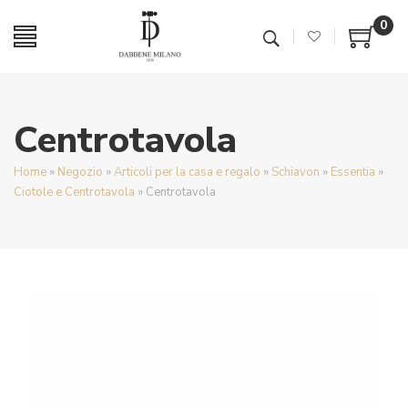
0
Centrotavola
Home
»
Negozio
»
Articoli per la casa e regalo
»
Schiavon
»
Essentia
»
Ciotole e Centrotavola
»
Centrotavola