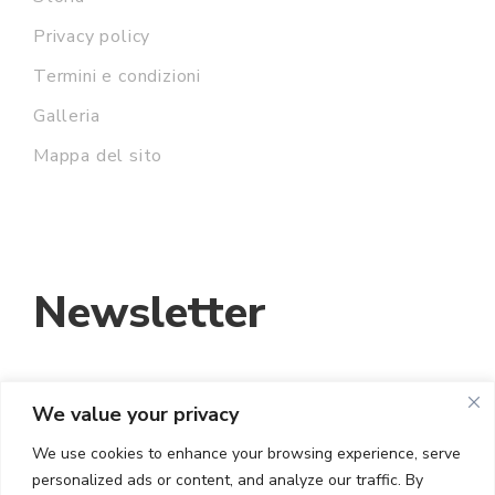
Privacy policy
Termini e condizioni
Galleria
Mappa del sito
Newsletter
We value your privacy
INDIRIZZO EMAIL:
We use cookies to enhance your browsing experience, serve
personalized ads or content, and analyze our traffic. By