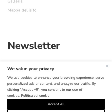
Galleria
Mappa del sito
Newsletter
We value your privacy
INDIRIZZO EMAIL:
We use cookies to enhance your browsing experience, serve
personalized ads or content, and analyze our traffic. By
HO LETTO E ACCETTO I TERMINI E LE
clicking "Accept All", you consent to our use of
CONDIZIONI
cookies.
Politica sui cookie
Accept All