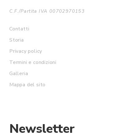
C.F./Partita IVA 00702970153
Contatti
Storia
Privacy policy
Termini e condizioni
Galleria
Mappa del sito
Newsletter