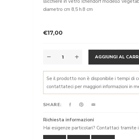
Bicchiere in vetro Ichendorf modello Vegeta
diametro cm 8,5 h.8 cm
€
17,00
VEGETABLES
AGGIUNGI AL CARR
ZUCCA
QUANTITÀ
Se il prodotto non è disponibile i tempi di 
contattateci per maggiori informazioni in me
SHARE:
Richiesta informazioni
Hai esigenze particolari? Contattaci tramite i 