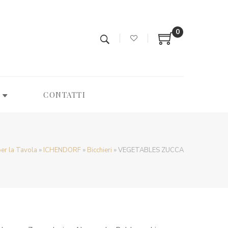
0
CONTATTI
 per la Tavola
»
ICHENDORF
»
Bicchieri
»
VEGETABLES ZUCCA