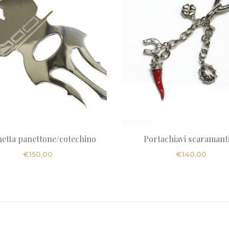
etta panettone/cotechino
Portachiavi scaramant
€
150,00
€
140,00