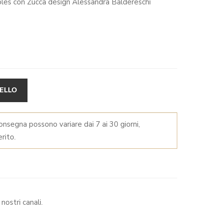
bles con Zucca design Alessandra Baldereschi
ALTERNATIVE:
ELLO
consegna possono variare dai 7 ai 30 giorni,
rito.
nostri canali.