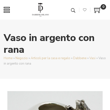
0
Vaso in argento con
rana
Home
»
Negozio
»
Articoli per la casa e regalo
»
Dabbene
»
Vasi
»
Vaso
in argento con rana