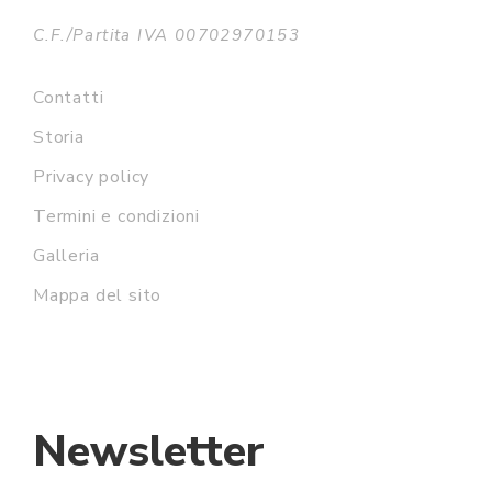
C.F./Partita IVA 00702970153
Contatti
Storia
Privacy policy
Termini e condizioni
Galleria
Mappa del sito
Newsletter