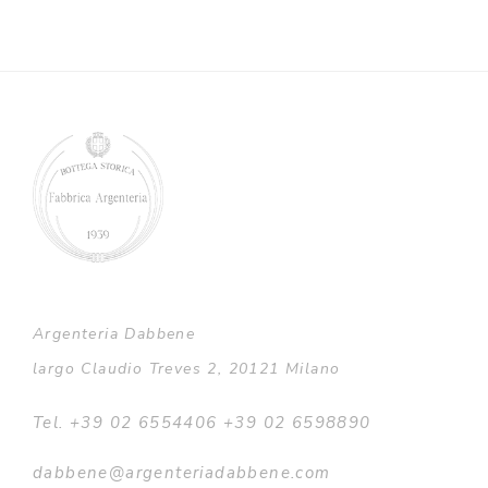
di
prezzo:
da
€860,00
a
€1.150,00
Argenteria Dabbene
largo Claudio Treves 2, 20121 Milano
Tel. +39 02 6554406 +39 02 6598890
dabbene@argenteriadabbene.com