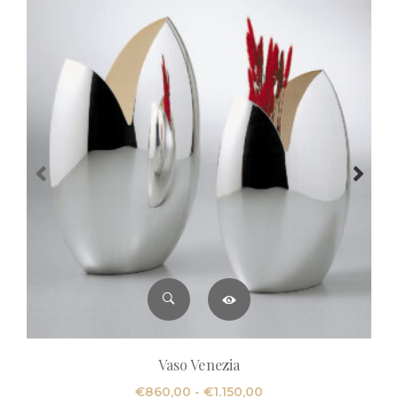
Vaso Venezia
Fascia
€
860,00
-
€
1.150,00