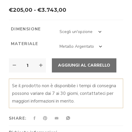
Fascia
€
205,00
-
€
3.743,00
di
prezzo:
DIMENSIONE
da
MATERIALE
€205,00
a
SOTTOPIATTI
ALTER
€3.743,00
AGGIUNGI AL CARRELLO
QUANTITÀ
Se il prodotto non è disponibile i tempi di consegna
possono variare dai 7 ai 30 giorni, contattateci per
maggiori informazioni in merito.
SHARE: