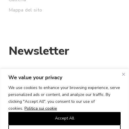
Mappa del sito
Newsletter
We value your privacy
INDIRIZZO EMAIL:
We use cookies to enhance your browsing experience, serve
personalized ads or content, and analyze our traffic. By
HO LETTO E ACCETTO I TERMINI E LE
clicking "Accept All", you consent to our use of
CONDIZIONI
cookies.
Politica sui cookie
Accept All