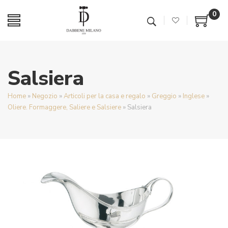
0
Salsiera
Home
»
Negozio
»
Articoli per la casa e regalo
»
Greggio
»
Inglese
»
Oliere. Formaggere, Saliere e Salsiere
»
Salsiera