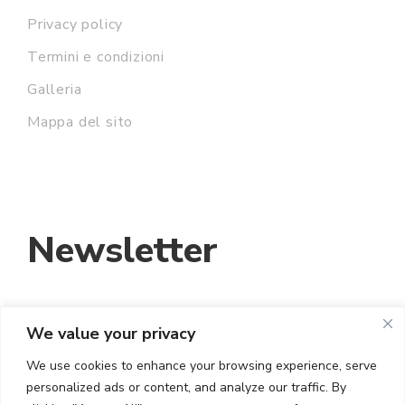
Privacy policy
Termini e condizioni
Galleria
Mappa del sito
Newsletter
We value your privacy
INDIRIZZO EMAIL:
We use cookies to enhance your browsing experience, serve
personalized ads or content, and analyze our traffic. By
HO LETTO E ACCETTO I TERMINI E LE