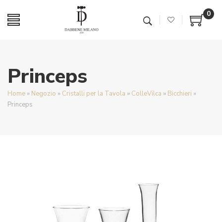
0
Princeps
Home
»
Negozio
»
Cristalli per la Tavola
»
ColleVilca
»
Bicchieri
»
Princeps