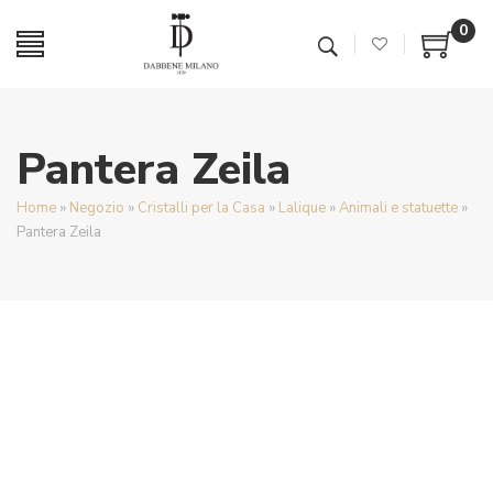
0
Pantera Zeila
Home
»
Negozio
»
Cristalli per la Casa
»
Lalique
»
Animali e statuette
»
Pantera Zeila