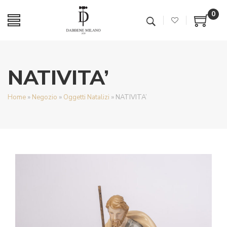
0
NATIVITA’
Home
»
Negozio
»
Oggetti Natalizi
»
NATIVITA’