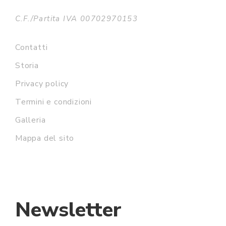
C.F./Partita IVA 00702970153
Contatti
Storia
Privacy policy
Termini e condizioni
Galleria
Mappa del sito
Newsletter