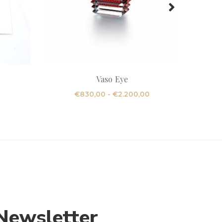
Vaso Eye
Fascia
€
830,00
-
€
2.200,00
di
prezzo:
da
€830,00
a
€2.200,00
Newsletter