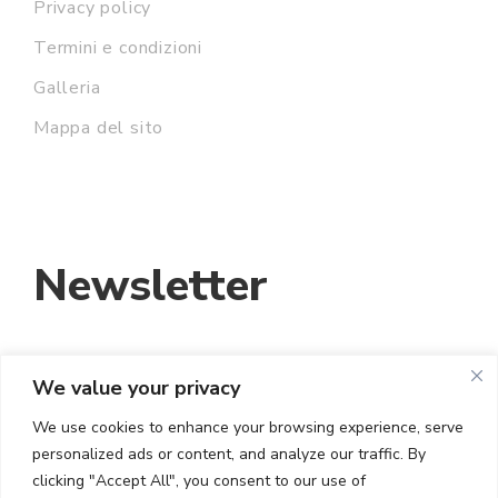
Privacy policy
Termini e condizioni
Galleria
Mappa del sito
Newsletter
We value your privacy
INDIRIZZO EMAIL:
We use cookies to enhance your browsing experience, serve
personalized ads or content, and analyze our traffic. By
HO LETTO E ACCETTO I TERMINI E LE
clicking "Accept All", you consent to our use of