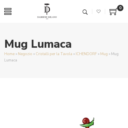
0
Mug Lumaca
Home
»
Negozio
»
Cristalli per la Tavola
»
ICHENDORF
»
Mug
»
Mug
Lumaca