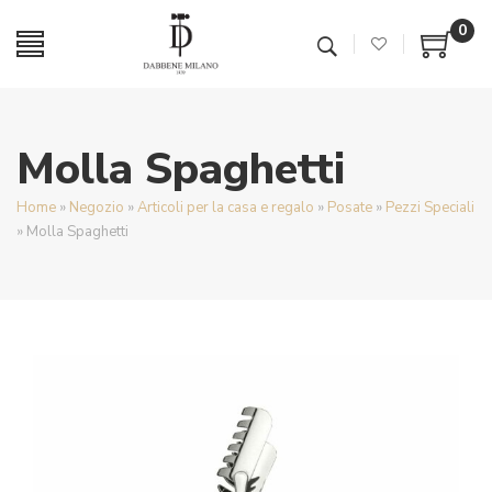
0
Molla Spaghetti
Home
»
Negozio
»
Articoli per la casa e regalo
»
Posate
»
Pezzi Speciali
»
Molla Spaghetti