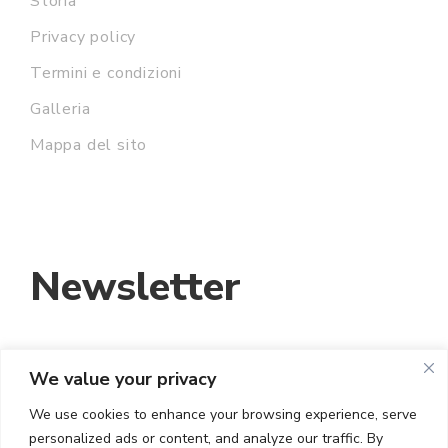
Storia
Privacy policy
Termini e condizioni
Galleria
Mappa del sito
Newsletter
We value your privacy
INDIRIZZO EMAIL:
We use cookies to enhance your browsing experience, serve
personalized ads or content, and analyze our traffic. By