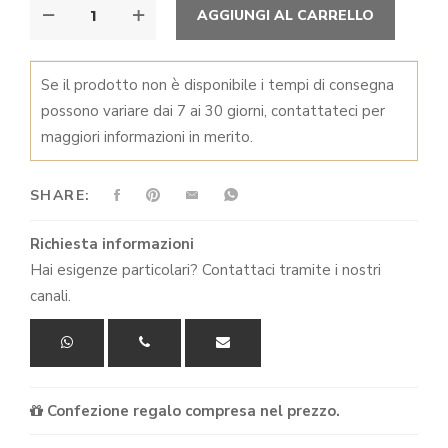
€306,00
MOLLA
ALTER
AGGIUNGI AL CARRELLO
SPAGHETTI
a
QUANTITÀ
€1.220,00
Se il prodotto non è disponibile i tempi di consegna
possono variare dai 7 ai 30 giorni, contattateci per
maggiori informazioni in merito.
SHARE:
Richiesta informazioni
Hai esigenze particolari? Contattaci tramite i nostri
canali.
Confezione regalo compresa nel prezzo.