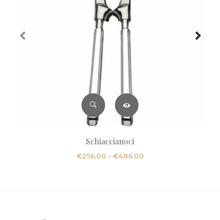
Schiaccianoci
Fascia
€
256,00
-
€
486,00
di
prezzo:
da
€256,00
a