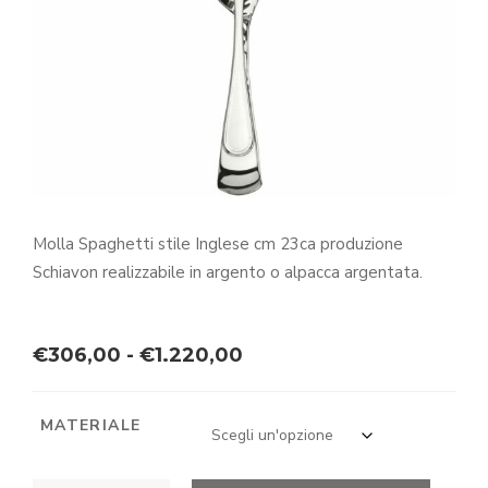
Molla Spaghetti stile Inglese cm 23ca produzione
Schiavon realizzabile in argento o alpacca argentata.
Fascia
€
306,00
-
€
1.220,00
di
prezzo:
MATERIALE
da