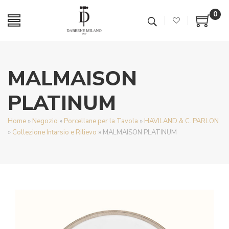
0
MALMAISON
PLATINUM
Home
»
Negozio
»
Porcellane per la Tavola
»
HAVILAND & C. PARLON
»
Collezione Intarsio e Rilievo
»
MALMAISON PLATINUM