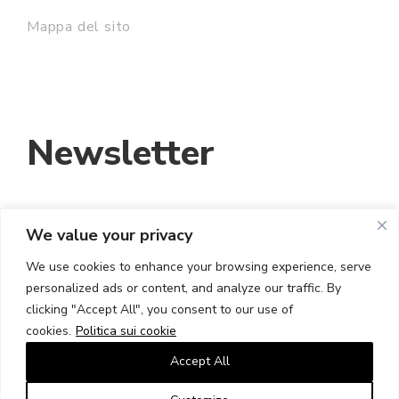
Mappa del sito
Newsletter
We value your privacy
INDIRIZZO EMAIL:
We use cookies to enhance your browsing experience, serve
personalized ads or content, and analyze our traffic. By
HO LETTO E ACCETTO I TERMINI E LE
clicking "Accept All", you consent to our use of
CONDIZIONI
cookies.
Politica sui cookie
Accept All