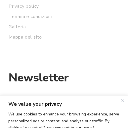
Privacy policy
Termini e condizioni
Galleria
Mappa del sito
Newsletter
We value your privacy
INDIRIZZO EMAIL:
We use cookies to enhance your browsing experience, serve
personalized ads or content, and analyze our traffic. By
HO LETTO E ACCETTO I TERMINI E LE
clicking "Accept All", you consent to our use of