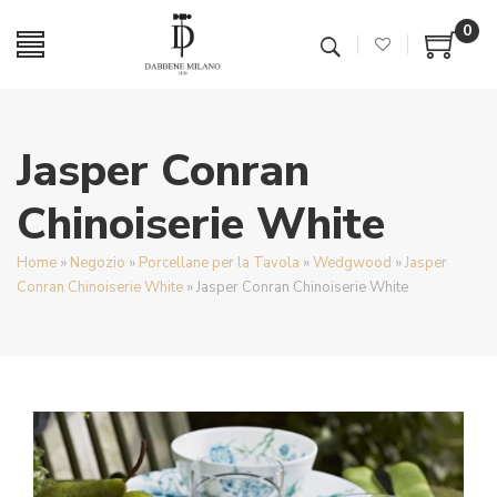
0
Jasper Conran
Chinoiserie White
Home
»
Negozio
»
Porcellane per la Tavola
»
Wedgwood
»
Jasper
Conran Chinoiserie White
»
Jasper Conran Chinoiserie White