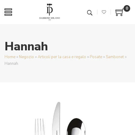
0
Hannah
Home
»
Negozio
»
Articoli per la casa e regalo
»
Posate
»
Sambonet
»
Hannah