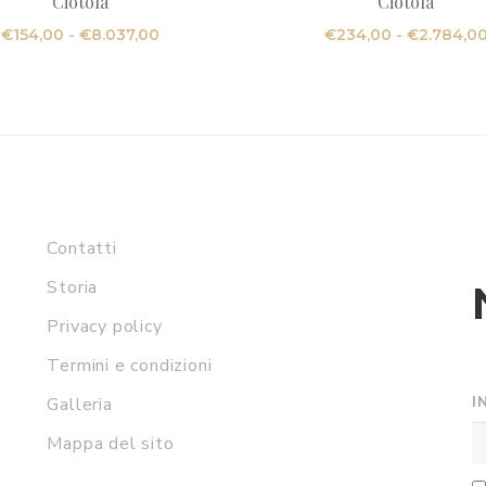
Ciotola
Ciotola
Fascia
€
154,00
-
€
8.037,00
€
234,00
-
€
2.784,0
di
prezzo:
da
€154,00
a
€8.037,00
Contatti
Storia
Privacy policy
Termini e condizioni
I
Galleria
Mappa del sito