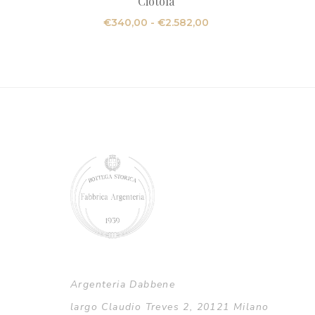
Ciotola
Fascia
€
340,00
-
€
2.582,00
di
prezzo:
da
€340,00
a
€2.582,00
Argenteria Dabbene
largo Claudio Treves 2, 20121 Milano