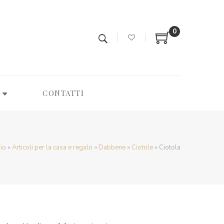
0
CONTATTI
io
»
Articoli per la casa e regalo
»
Dabbene
»
Ciotole
»
Ciotola