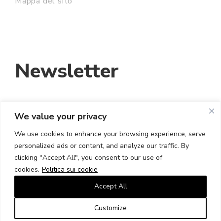
Mappa del sito
Newsletter
We value your privacy
INDIRIZZO EMAIL:
We use cookies to enhance your browsing experience, serve
personalized ads or content, and analyze our traffic. By
HO LETTO E ACCETTO I TERMINI E LE
clicking "Accept All", you consent to our use of
CONDIZIONI
cookies.
Politica sui cookie
Accept All
Customize