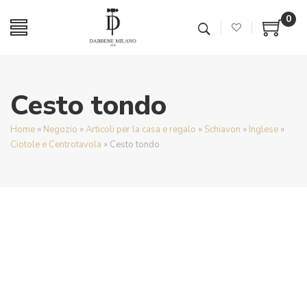
0
Cesto tondo
Home
»
Negozio
»
Articoli per la casa e regalo
»
Schiavon
»
Inglese
»
Ciotole e Centrotavola
»
Cesto tondo