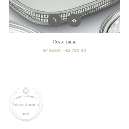
Cesto pane
Fascia
€
493,00
-
€
2.790,00
di
prezzo:
da
€493,00
a
€2.790,00