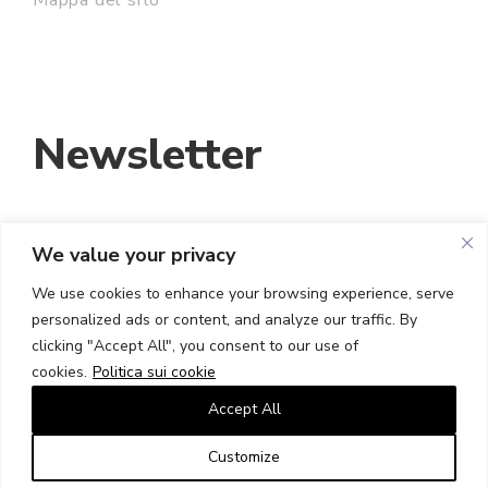
Newsletter
We value your privacy
INDIRIZZO EMAIL:
We use cookies to enhance your browsing experience, serve
personalized ads or content, and analyze our traffic. By
HO LETTO E ACCETTO I TERMINI E LE
clicking "Accept All", you consent to our use of
CONDIZIONI
cookies.
Politica sui cookie
Accept All
Customize