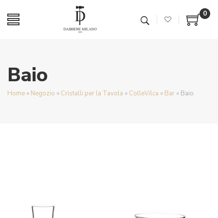
0
Baio
Home
»
Negozio
»
Cristalli per la Tavola
»
ColleVilca
»
Bar
»
Baio