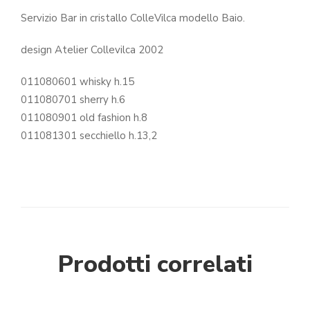
Servizio Bar in cristallo ColleVilca modello Baio.
design Atelier Collevilca 2002
011080601 whisky h.15
011080701 sherry h.6
011080901 old fashion h.8
011081301 secchiello h.13,2
Prodotti correlati