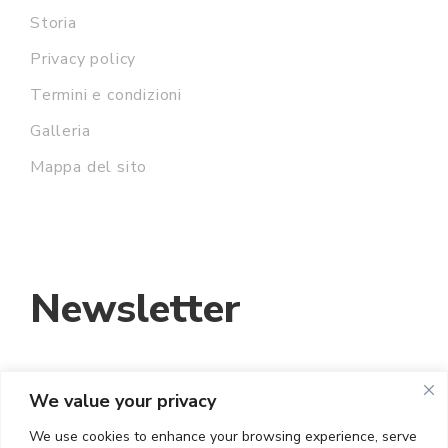
Storia
Privacy policy
Termini e condizioni
Galleria
Mappa del sito
Newsletter
We value your privacy
INDIRIZZO EMAIL:
We use cookies to enhance your browsing experience, serve