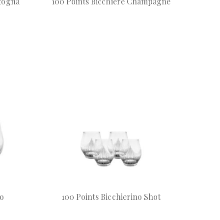
rgogna
100 Points Bicchiere Champagne
no
100 Points Bicchierino Shot