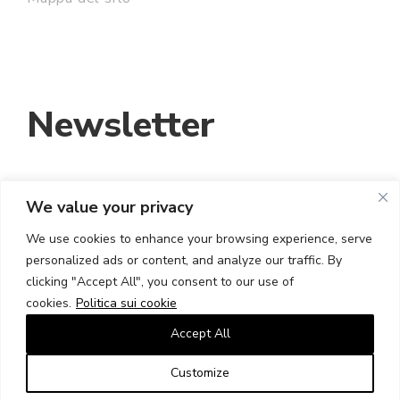
Newsletter
We value your privacy
INDIRIZZO EMAIL:
We use cookies to enhance your browsing experience, serve
personalized ads or content, and analyze our traffic. By
HO LETTO E ACCETTO I TERMINI E LE
clicking "Accept All", you consent to our use of
CONDIZIONI
cookies.
Politica sui cookie
Accept All
Customize