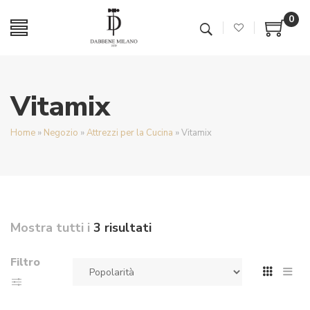
0
Vitamix
Home
»
Negozio
»
Attrezzi per la Cucina
»
Vitamix
Mostra tutti i
3 risultati
Filtro