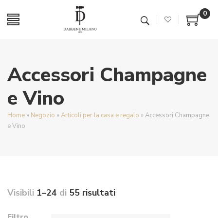
0
Accessori Champagne
e Vino
Home
»
Negozio
»
Articoli per la casa e regalo
»
Accessori Champagne
e Vino
Visibili
1–24
di
55 risultati
Filtro