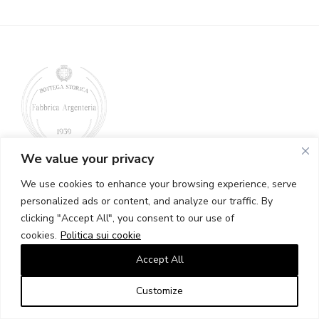
We value your privacy
We use cookies to enhance your browsing experience, serve
Argenteria Dabbene
personalized ads or content, and analyze our traffic. By
clicking "Accept All", you consent to our use of
largo Claudio Treves 2, 20121 Milano
cookies.
Politica sui cookie
Tel. +39 02 6554406 +39 02 6598890
Accept All
dabbene@argenteriadabbene.com
Customize