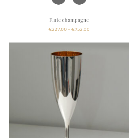
Flute champagne
Fascia
€
227,00
-
€
752,00
di
prezzo:
da
€227,00
a
€752,00