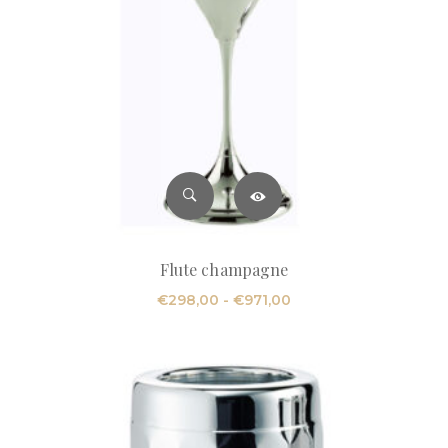
Flute champagne
Fascia
€
298,00
-
€
971,00
di
prezzo:
da
€298,00
a
€971,00