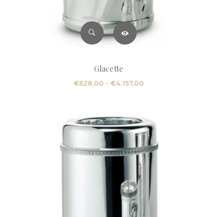
Glacette
Fascia
€
628,00
-
€
4.157,00
di
prezzo:
da
€628,00
a
€4.157,00