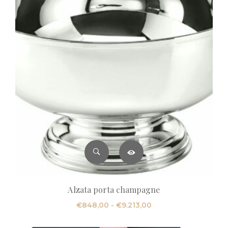
Alzata porta champagne
Fascia
€
848,00
-
€
9.213,00
di