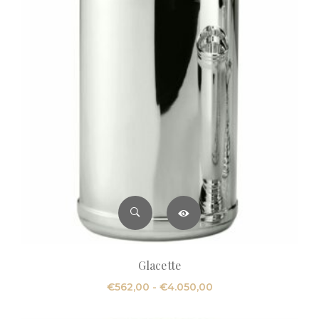
Glacette
Fascia
€
562,00
-
€
4.050,00
di