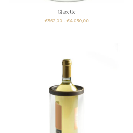
Glacette
Fascia
€
562,00
-
€
4.050,00
di
prezzo:
da
€562,00
a
€4.050,00