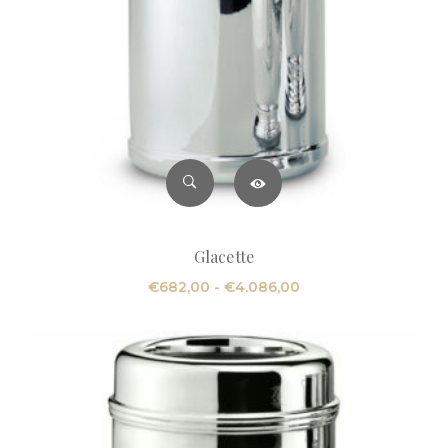
Glacette
Fascia
€
682,00
-
€
4.086,00
di
prezzo:
da
€682,00
a
€4.086,00