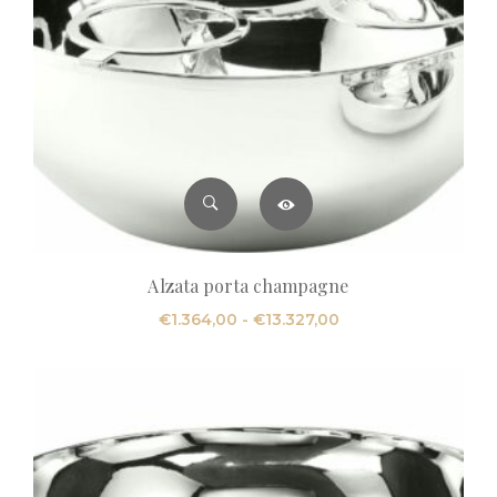
Alzata porta champagne
Fascia
€
1.364,00
-
€
13.327,00
di
prezzo:
da
€1.364,00
a
€13.327,00