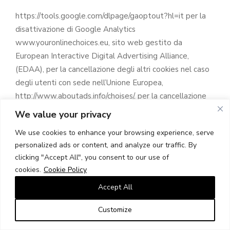
https://tools.google.com/dlpage/gaoptout?hl=it per la
disattivazione di Google Analytics
www.youronlinechoices.eu, sito web gestito da
European Interactive Digital Advertising Alliance,
(EDAA), per la cancellazione degli altri cookies nel caso
degli utenti con sede nell’Unione Europea,
http://www.aboutads.info/choises/, per la cancellazione
degli altri cookies nel caso degli utenti residenti negli
We value your privacy
Stati Uniti d’America. Tali siti non sono gestiti da
We use cookies to enhance your browsing experience, serve
Argenteria Dabbene, che non si assume dunque alcuna
personalized ads or content, and analyze our traffic. By
responsabilità in relazione ai rispettivi contenuti.
clicking "Accept All", you consent to our use of
Come abilitare o disabilitare i cookies sui propri browser:
cookies.
Cookie Policy
L’utente può bloccare l’accettazione di cookies da parte
Accept All
del browser di navigazione. Tuttavia, questa operazione
potrebbe rendere meno efficiente o impedire l’accesso
Customize
ad alcune funzioni o pagine del Sito. Di seguito
riportiamo le modalità offerte dai principali browser per