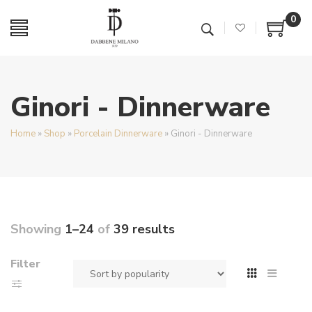
0
Ginori - Dinnerware
Home
»
Shop
»
Porcelain Dinnerware
»
Ginori - Dinnerware
Showing
1–24
of
39 results
Filter