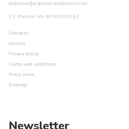
dabbene@argenteriadabbene.com
C.F./Partita IVA 00702970153
Contacts
History
Privacy policy
Terms and conditions
Press room
Sitemap
Newsletter