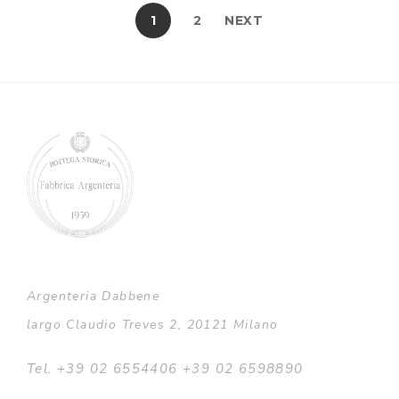
1
2
NEXT
Argenteria Dabbene
largo Claudio Treves 2, 20121 Milano
Tel. +39 02 6554406 +39 02 6598890