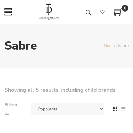
0
Sabre
Home
»
Sabre
Showing all 5 results, including child brands
Filtro