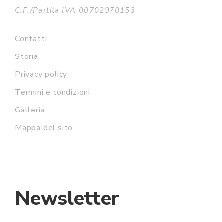
C.F./Partita IVA 00702970153
Contatti
Storia
Privacy policy
Termini e condizioni
Galleria
Mappa del sito
Newsletter