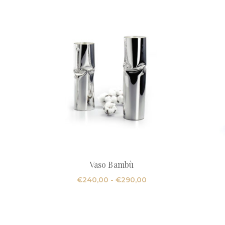
Vaso Bambù
Fascia
€
240,00
-
€
290,00
di
prezzo:
da