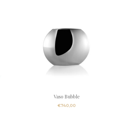
Vaso Bubble
ascia
€
740,00
i
rezzo:
da