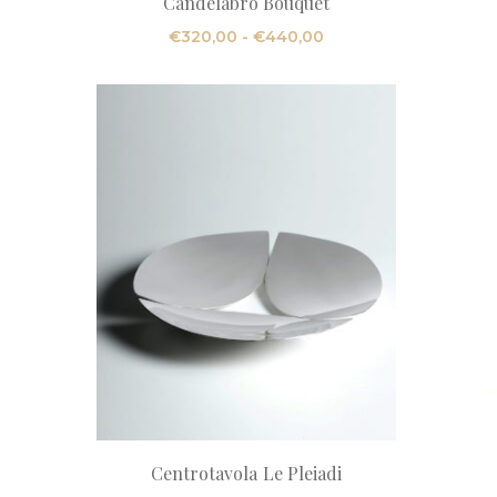
Candelabro Bouquet
Fascia
€
320,00
-
€
440,00
di
prezzo:
da
€320,00
a
€440,00
Centrotavola Le Pleiadi