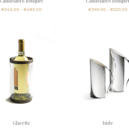
Candelabro Bouquet
Candelabro Bouque
Fascia
€
340,00
-
€
480,00
€
390,00
-
€
520,00
di
prezzo:
da
€340,00
a
€480,00
Glacette
Iside