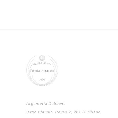
€240,00
a
€290,00
Argenteria Dabbene
largo Claudio Treves 2, 20121 Milano