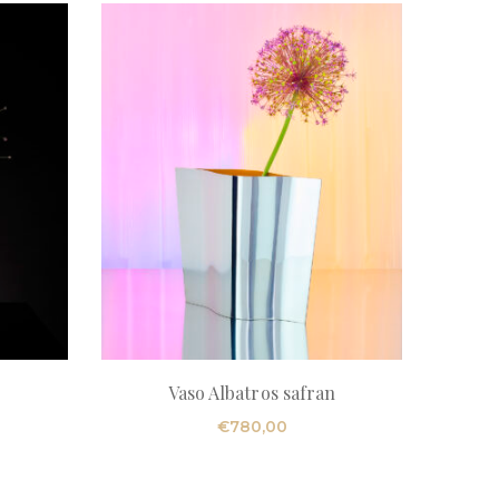
Vaso Albatros safran
€
780,00