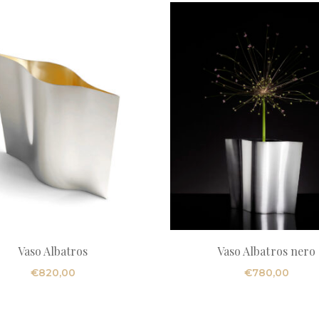
Vaso Albatros
Vaso Albatros nero
€
820,00
€
780,00