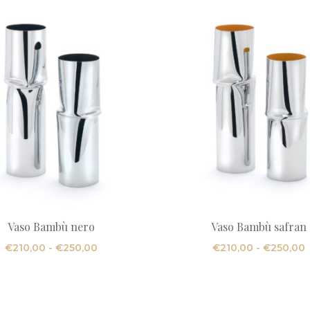
Vaso Bambù nero
Vaso Bambù safran
Fascia
F
€
210,00
-
€
250,00
€
210,00
-
€
250,00
di
d
prezzo:
p
da