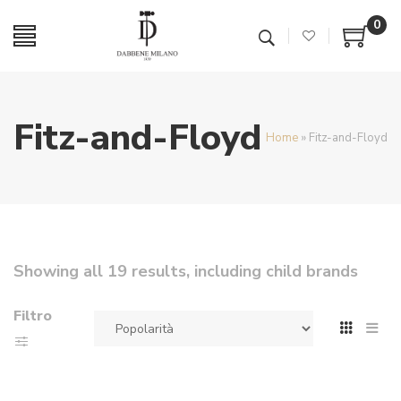
0
Fitz-and-Floyd
Home
»
Fitz-and-Floyd
Showing all 19 results, including child brands
Filtro