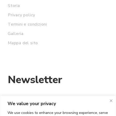
Storia
Privacy policy
Termini e condizioni
Galleria
Mappa del sito
Newsletter
We value your privacy
INDIRIZZO EMAIL:
We use cookies to enhance your browsing experience, serve