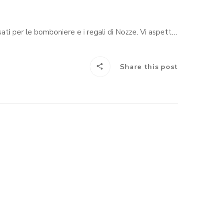
Anche quest’anno l’Argenteria Dabbene sarà presente alla Manifestazione Io Sposa con una selezione di prodotti pensati per le bomboniere e i regali di Nozze. Vi aspettiamo dal 3 Febbraio al 6 Febbraio presso la Fiera di Milano.
Share this post