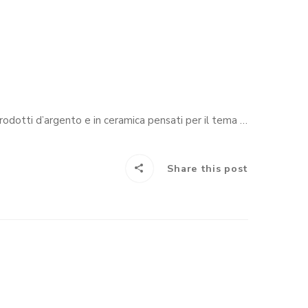
Anche per l’edizione 2005 l’Argenteria Dabbene è stata presente alla manifestazione “Orticola” con una selezione di prodotti d’argento e in ceramica pensati per il tema del Giardino.
Share this post